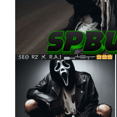
Open
media
1
in
modal