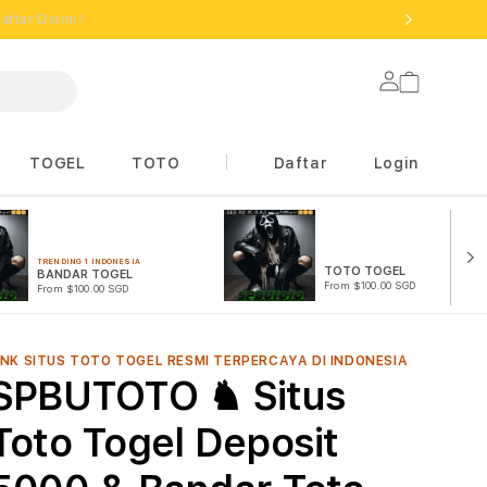
aftar Disini !
Log
Cart
in
TOGEL
TOTO
Daftar
Login
TRENDING 1 INDONESIA
TOTO TOGEL
BANDAR TOGEL
From $100.00 SGD
From $100.00 SGD
INK SITUS TOTO TOGEL RESMI TERPERCAYA DI INDONESIA
SPBUTOTO ♞ Situs
Toto Togel Deposit