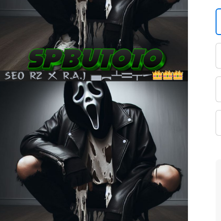
Open
media
3
in
modal