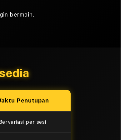
ngin bermain.
rsedia
aktu Penutupan
Bervariasi per sesi