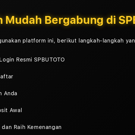
in
modal
h Mudah Bergabung di S
unakan platform ini, berikut langkah-langkah ya
k Login Resmi SPBUTOTO
aftar
un Anda
sit Awal
n dan Raih Kemenangan