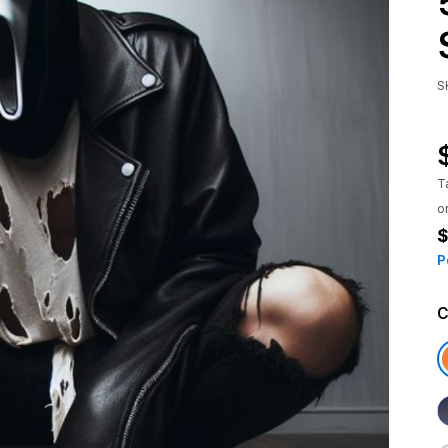
S
T
o
$
P
C