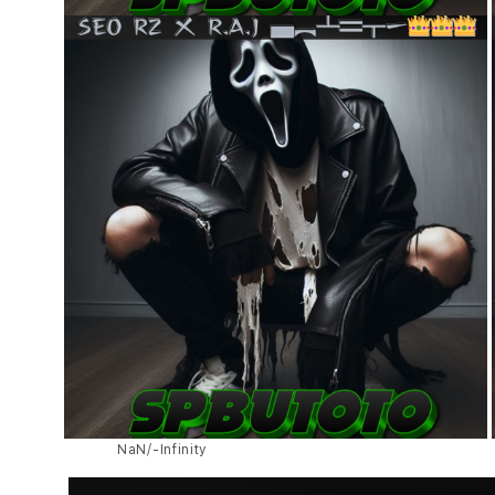
Open
media
6
in
modal
Open
of
NaN
/
-Infinity
media
8