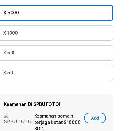
X 5000
X 1000
X 500
X 50
Keamanan Di SPBUTOTO!
Keamanan pemain
Add
Add
terjaga ketat
$100.00
Apple
SGD