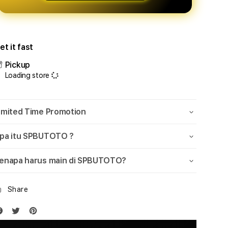
Slot
Slot
777
777
Tergacor
Tergacor
et it fast
Pickup
Loading store
imited Time Promotion
pa itu SPBUTOTO ?
enapa harus main di SPBUTOTO?
Share