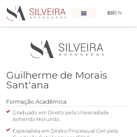
BR
EN
O que nos move
Nossa Equipe
Guilherme de Morais
Sant'ana
Formação Acadêmica
Graduado em Direito pela Universidade
Anhembi Morumbi;
Especialista em Direito Processual Civil pela