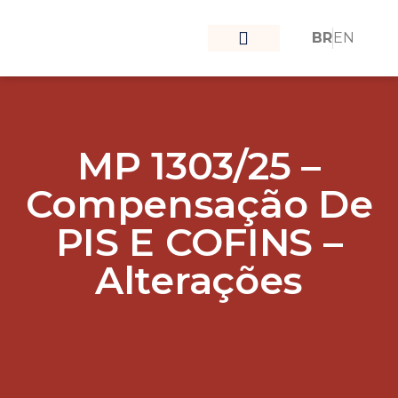
BR
EN
O que nos move
Nossa Equipe
MP 1303/25 –
Compensação De
PIS E COFINS –
Alterações