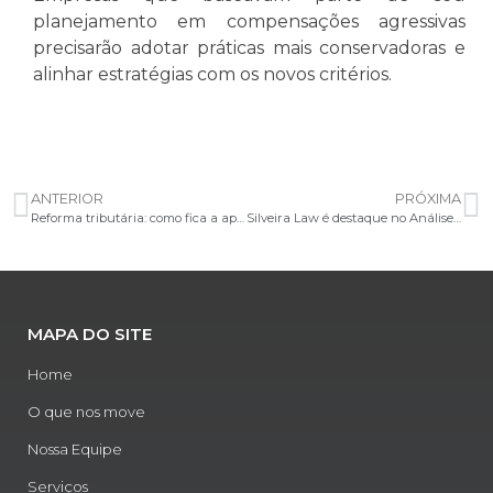
planejamento em compensações agressivas
precisarão adotar práticas mais conservadoras e
alinhar estratégias com os novos critérios.
ANTERIOR
PRÓXIMA
Reforma tributária: como fica a apuração assistida do IBS/CBS
Silveira Law é destaque no Análise Advocacia Regional 2025
MAPA DO SITE
Home
O que nos move
Nossa Equipe
Serviços