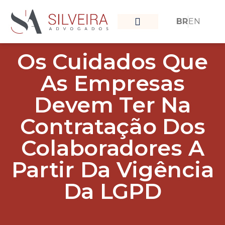
BR
EN
O que nos move
Nossa Equipe
Os Cuidados Que
As Empresas
Devem Ter Na
Contratação Dos
Colaboradores A
Partir Da Vigência
Da LGPD