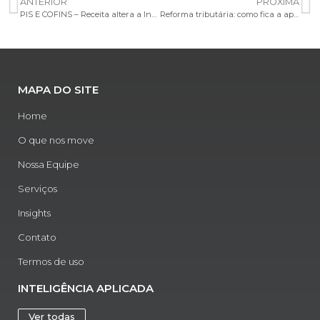
ANTERIOR
PRÓXIMA
PIS E COFINS – Receita altera a Instrução Normativa 2121
Reforma tributária: como fica a apuração assistida do IBS/CBS
MAPA DO SITE
Home
O que nos move
Nossa Equipe
Serviços
Insights
Contato
Termos de uso
INTELIGÊNCIA APLICADA
Ver todas