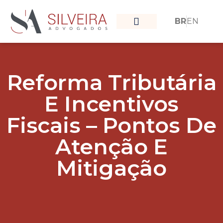
BR
EN
O que nos move
Nossa Equipe
Reforma Tributária
E Incentivos
Fiscais – Pontos De
Atenção E
Mitigação